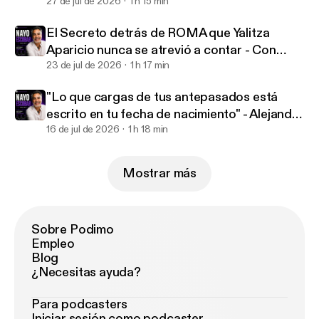
Cantero
27 de jul de 2026
1 h 15 min
El Secreto detrás de ROMA que Yalitza
Aparicio nunca se atrevió a contar - Con
Nayo Escobar
23 de jul de 2026
1 h 17 min
"Lo que cargas de tus antepasados está
escrito en tu fecha de nacimiento" - Alejandro
Numerólogo
16 de jul de 2026
1 h 18 min
Mostrar más
Sobre Podimo
Empleo
Blog
¿Necesitas ayuda?
Para podcasters
Iniciar sesión como podcaster