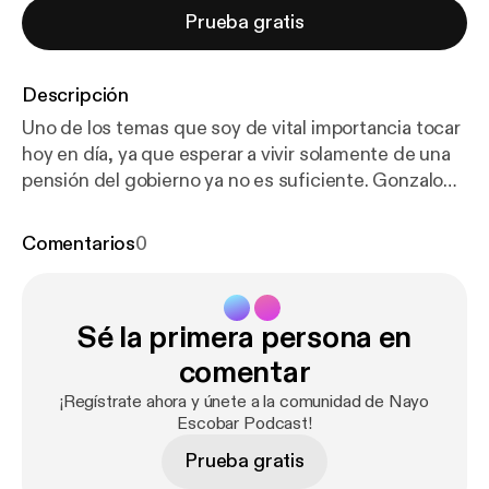
Prueba gratis
Descripción
Uno de los temas que soy de vital importancia tocar
hoy en día, ya que esperar a vivir solamente de una
pensión del gobierno ya no es suficiente. Gonzalo
Moya, quien tuvo una carrera exitosa como alto
ejecutivo durante más de 40 años, nos cuenta la
Comentarios
0
historia de como entendió la diferencia entre ser un
Jubilado y un Jubiloso. Alguien que puede disfrutar
de su vida después de todos los años trabajados.
Sé la primera persona en
Tocamos desde los temas económicos, ¿cuando se
debe empezar a preparar tu salida del mundo
comentar
laboral? y los 4 Consejos que el tiene para preparar
¡Regístrate ahora y únete a la comunidad de Nayo
una jubilación exitosa. Ya que la jubilación no
Escobar Podcast!
solamente es un tema económico sino emocional.
Prueba gratis
Learn more about your ad choices. Visit