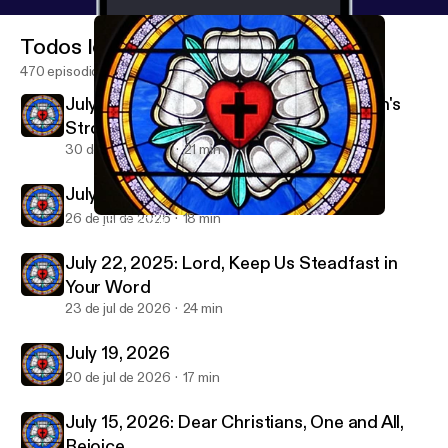
Todos los episodios
470 episodios
July 29, 2026-Christ Jesus Laid in Death's
Strong Bands
30 de jul de 2026
21 min
July 26, 2026
26 de jul de 2026
18 min
June 7, 2026
Immanuel & St Paul Lutheran Parish Sermon Podcast
July 22, 2025: Lord, Keep Us Steadfast in
Your Word
23 de jul de 2026
24 min
July 19, 2026
20 de jul de 2026
17 min
July 15, 2026: Dear Christians, One and All,
Rejoice