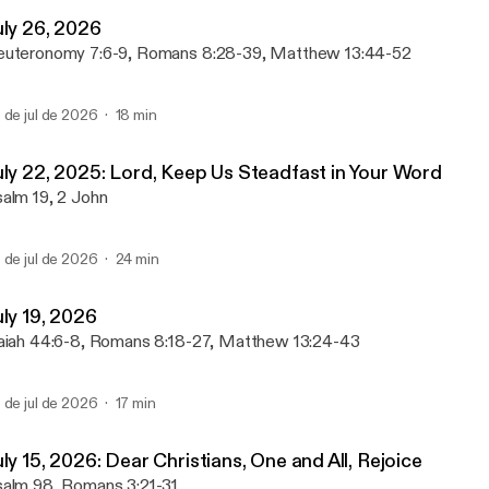
Immanuel & St Paul Luthe
uly 26, 2026
uteronomy 7:6-9, Romans 8:28-39, Matthew 13:44-52
 de jul de 2026
18 min
uly 22, 2025: Lord, Keep Us Steadfast in Your Word
alm 19, 2 John
 de jul de 2026
24 min
uly 19, 2026
aiah 44:6-8, Romans 8:18-27, Matthew 13:24-43
 de jul de 2026
17 min
ly 15, 2026: Dear Christians, One and All, Rejoice
alm 98, Romans 3:21-31