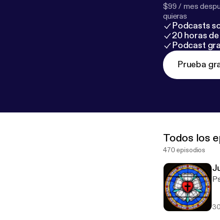
$99 / mes despué
quieras
Podcasts so
20 horas de 
Podcast gra
Prueba gra
Todos los e
470 episodios
J
Ps
30