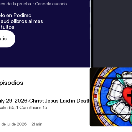
s de la prueba.
·
Cancela cuando
lo en Podimo
audiolibros al mes
tuitos
tis
pisodios
uly 29, 2026-Christ Jesus Laid in Death's Strong Bands
alm 85, 1 Corinthians 15
 de jul de 2026
21 min
April 26, 2026