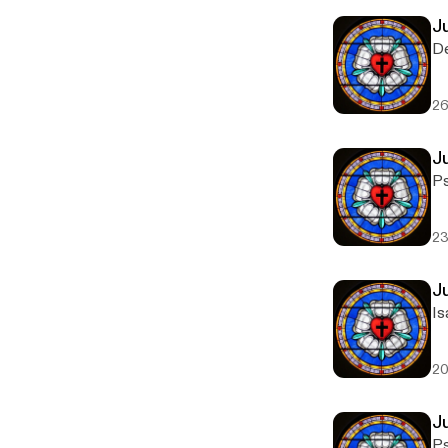
J
De
26
J
Ps
23
J
Is
20
Ju
Ps