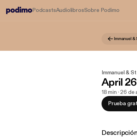
Podcasts
Audiolibros
Sobre Podimo
Immanuel & St
April 2
18 min · 26 de
Prueba grat
Descripció