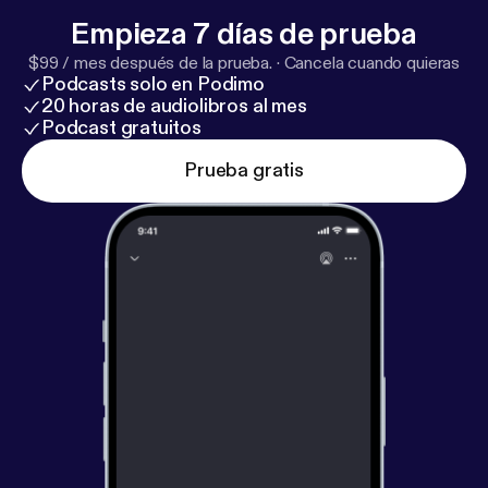
Premium (Usa cupón BORJA30):
https://borjagiron.
Empieza 7 días de prueba
com/metricool
Noticias Redes Sociales:
https://red
$99 / mes después de la prueba.
·
Cancela cuando quieras
essocialeshoy.com
Noticias IA:
https://inteligenciaar
Podcasts solo en Podimo
tificialhoy.com
Club:
https://triunfers.com
20 horas de audiolibros al mes
Podcast gratuitos
Prueba gratis