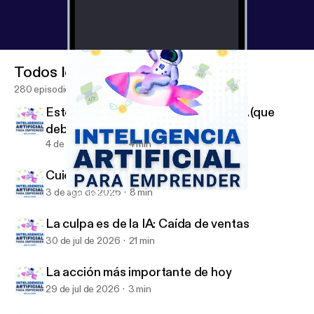
Todos los episodios
280 episodios
Esto es lo que más me gusta de la IA (que
deberías copiar)
4 de ago de 2026
4 min
Cuidado con la IA si haces esto
3 de ago de 2026
8 min
Club Triunfers Gratis para Emprendedores
Inteligencia Artificial para Emprender
La culpa es de la IA: Caída de ventas
30 de jul de 2026
21 min
La acción más importante de hoy
29 de jul de 2026
3 min