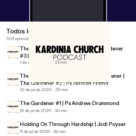
Todos los episodios
309 episodios
The Gardener Who Prunes | The Gardener
#3 | Ps Joe Peters
1 de ago de 2026
25 min
There is No Garden, without the gardener |
The Gardener #2 | Ps Nathan Freind
What was accomplished | Ps Andrew Drummond
Kardinia Church Podcast
25 de jul de 2026
36 min
The Gardener #1 | Ps Andrew Drummond
18 de jul de 2026
30 min
Holding On Through Hardship | Jodi Poyser
11 de jul de 2026
26 min