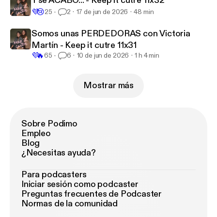
Y se ACABÓ... - Keep it cutre 11x32
💜
😢
25
2
17 de jun de 2026
48 min
Somos unas PERDEDORAS con Victoria
Martín - Keep it cutre 11x31
💜
🔥
65
6
10 de jun de 2026
1 h 4 min
Mostrar más
Sobre Podimo
Empleo
Blog
¿Necesitas ayuda?
Para podcasters
Iniciar sesión como podcaster
Preguntas frecuentes de Podcaster
Normas de la comunidad