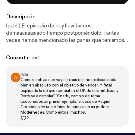
Descripción
(publi) El episodio de hoy llevábamos
demaaaaaasiado tiempo postponiéndolo. Tantas
veces hemos mencionado las ganas que teníamos
de hacer un capi así, hablando de fertilidad con una
experta… Y, de repente, llegó Concibe by Merck a
Comentarios
1
cumplir nuestros deseos. Gracias a la doctora
Martina Vila (@dra.martinavila_ginellers) y a Sara
rolia
Guzmán (@saritaguzzman) por su generosidad en el
Como se obvia que hay clínicas que no explican nada
capítulo de hoy. Ojalá, de corazón, os guste
bien en absoluto con el objetivo de vender. Y fatal
muchísimo!!Y acordaos de seguir el proyecto en su
explicado lo de que necesitan el OK de dos médicos y
"esto va a cambiar". Y nada, cambio de tema.
web e Instagram (@concibe_merck) para no
Escuchados un primer ejemplo, el caso de Raquel
perderos NADA:
https://www.concibe.es/home.htm
Corocoles en una clínica, lo cuenta en su podcast
l
#DíaMundialDeLaFertilidad
Moderneces. Como estos, muchos.
2