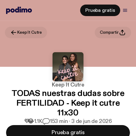
Prueba gratis
Keep It Cutre
Compartir
Keep It Cutre
TODAS nuestras dudas sobre
FERTILIDAD - Keep it cutre
11x30
💜
😂
1.1K
1
53 min · 3 de jun de 2026
Prueba gratis