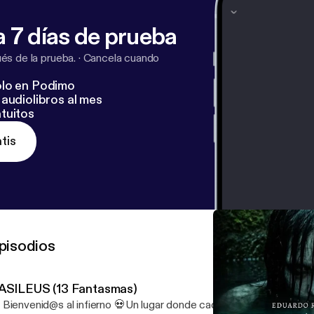
 7 días de prueba
s de la prueba.
·
Cancela cuando
lo en Podimo
audiolibros al mes
tuitos
tis
pisodios
ASILEUS (13 Fantasmas)
 Bienvenid@s al infierno 💀Un lugar donde cada sonido es un susur