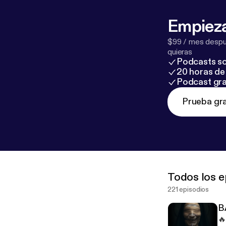
Empieza
$99 / mes despué
quieras
Podcasts so
20 horas de 
Podcast gra
Prueba gra
Todos los e
221 episodios
B
🔥