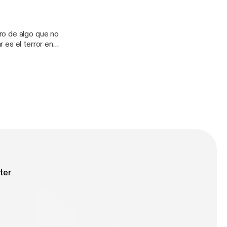
orshare_creator
NASOFICIAL?
ro de algo que no
orshare_creator
 es el terror en
ctos, crudos y
orshare_creator
NASOFICIAL?
orshare_creator
ter