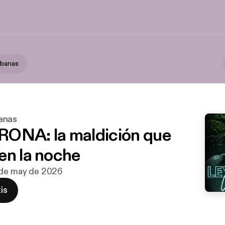
rbanas
anas
ONA: la maldición que
en la noche
1 de may de 2026
is