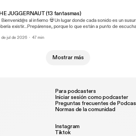
errupciones. 🔥 https://patreon.com/LEYENDASURBANASOFICIAL?
m_medium=unknown&utm_source=join_link&utm_campaign=creat
HE JUGGERNAUT (13 fantasmas)
utm_content=copyLink [https://patreon.com/LEYENDASURBA
 Bienvenid@s al infierno 💀Un lugar donde cada sonido es un susur
m_medium=unknown&utm_source=join_link&utm_campaign=creat
bería existir…Prepárense, porque lo que están a punto de escuchar
tm_content=copyLink]
 más pura 😱 Y si quieren vivir esta experiencia sin anuncios, pueden
 de jul de 2026
47 min
scribirse a nuestro Patreon, donde los episodios se escuchan dire
errupciones. 🔥 https://patreon.com/LEYENDASURBANASOFICIAL?
m_medium=unknown&utm_source=join_link&utm_campaign=creat
utm_content=copyLink [https://patreon.com/LEYENDASURBA
Mostrar más
m_medium=unknown&utm_source=join_link&utm_campaign=creat
tm_content=copyLink]
Para podcasters
Iniciar sesión como podcaster
Preguntas frecuentes de Podcas
Normas de la comunidad
Instagram
Tiktok