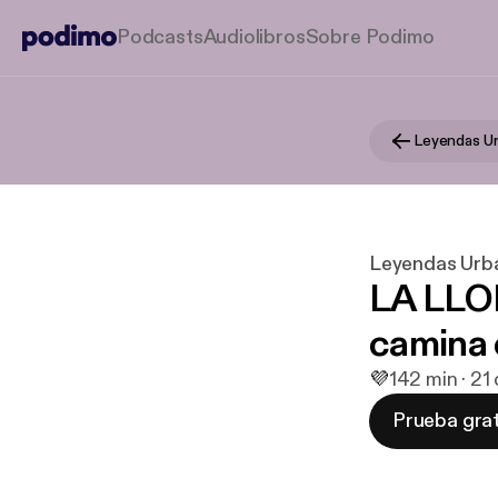
Podcasts
Audiolibros
Sobre Podimo
Leyendas U
Leyendas Urb
LA LLOR
camina 
💜
1
42 min · 2
Prueba grat