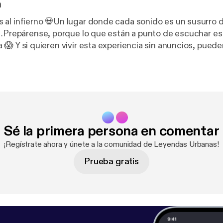
n
 al infierno 💀Un lugar donde cada sonido es un susurro 
r…Prepárense, porque lo que están a punto de escuchar es e
ueden suscribirse a
n, donde los episodios se escuchan directos, crudos y si
. 🔥
https://patreon.com/LEYENDASURBANASOFICIAL
source=join_link&utm_campaign=creatorshare_creator
tps://patreon.com/LEYENDASURBANASOFICIAL?utm_m
e=join_link&utm_campaign=creatorshare_creator&utm_
Sé la primera persona en comentar
¡Regístrate ahora y únete a la comunidad de Leyendas Urbanas!
Prueba gratis