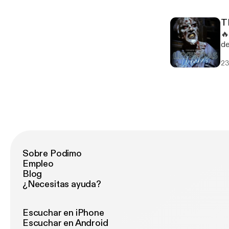
sin int
ut
T
&
🔥
ut
de
&u
su forma
23
su
sin int
ut
&
ut
&u
Sobre Podimo
Empleo
Blog
¿Necesitas ayuda?
Escuchar en iPhone
Escuchar en Android