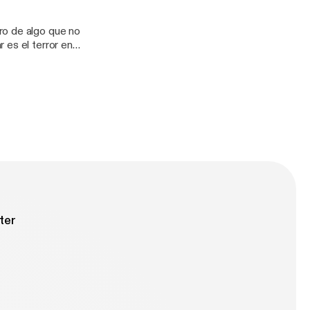
orshare_creator
NASOFICIAL?
ro de algo que no
orshare_creator
 es el terror en
ctos, crudos y
orshare_creator
NASOFICIAL?
orshare_creator
ter