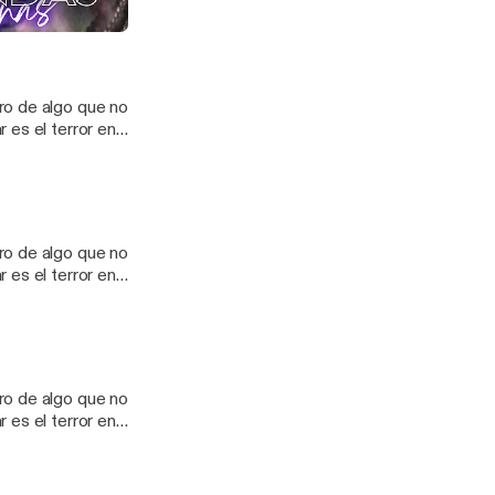
ctos, crudos y
tasmas)
orshare_creator
NASOFICIAL?
ro de algo que no
orshare_creator
 es el terror en
ctos, crudos y
orshare_creator
NASOFICIAL?
ro de algo que no
orshare_creator
 es el terror en
ctos, crudos y
orshare_creator
NASOFICIAL?
ro de algo que no
orshare_creator
 es el terror en
ctos, crudos y