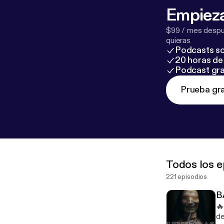
Empieza
$99 / mes despué
quieras
Podcasts so
20 horas de 
Podcast gra
Prueba gra
Todos los e
221 episodios
B
🔥
de