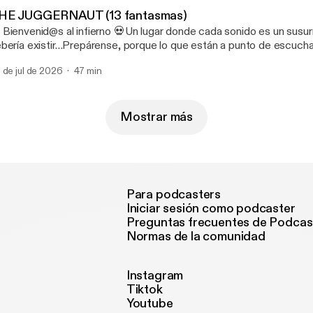
m_medium=unknown&utm_source=join_link&utm_campaign=creat
HE JUGGERNAUT (13 fantasmas)
utm_content=copyLink [https://patreon.com/LEYENDASURBA
 Bienvenid@s al infierno 💀Un lugar donde cada sonido es un susur
m_medium=unknown&utm_source=join_link&utm_campaign=creat
bería existir…Prepárense, porque lo que están a punto de escuchar
tm_content=copyLink]
 más pura 😱 Y si quieren vivir esta experiencia sin anuncios, pueden
 de jul de 2026
47 min
scribirse a nuestro Patreon, donde los episodios se escuchan dire
errupciones. 🔥 https://patreon.com/LEYENDASURBANASOFICIAL?
m_medium=unknown&utm_source=join_link&utm_campaign=creat
utm_content=copyLink [https://patreon.com/LEYENDASURBA
Mostrar más
m_medium=unknown&utm_source=join_link&utm_campaign=creat
tm_content=copyLink]
Para podcasters
Iniciar sesión como podcaster
Preguntas frecuentes de Podcas
Normas de la comunidad
Instagram
Tiktok
Youtube