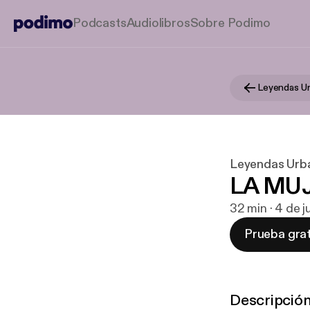
Podcasts
Audiolibros
Sobre Podimo
Leyendas U
Leyendas Urb
LA MUJ
32 min · 4 de 
Prueba grat
Descripció