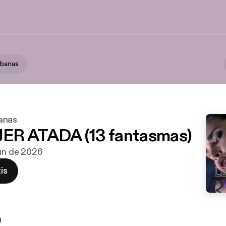
rbanas
anas
ER ATADA (13 fantasmas)
jun de 2026
is
n