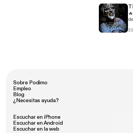
ut
T
&
🔥
ut
de
&u
su forma
23
su
sin int
ut
&
ut
&u
Sobre Podimo
Empleo
Blog
¿Necesitas ayuda?
Escuchar en iPhone
Escuchar en Android
Escuchar en la web