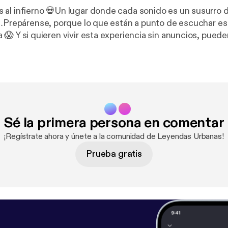
 al infierno 💀Un lugar donde cada sonido es un susurro 
r…Prepárense, porque lo que están a punto de escuchar es e
ueden suscribirse a
n, donde los episodios se escuchan directos, crudos y si
. 🔥
https://patreon.com/LEYENDASURBANASOFICIAL
source=join_link&utm_campaign=creatorshare_creator
tps://patreon.com/LEYENDASURBANASOFICIAL?utm_m
e=join_link&utm_campaign=creatorshare_creator&utm_
Sé la primera persona en comentar
¡Regístrate ahora y únete a la comunidad de Leyendas Urbanas!
Prueba gratis