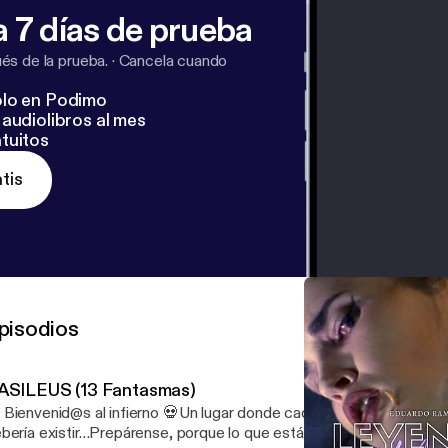
 7 días de prueba
s de la prueba.
·
Cancela cuando
lo en Podimo
audiolibros al mes
tuitos
tis
pisodios
ASILEUS (13 Fantasmas)
 Bienvenid@s al infierno 💀Un lugar donde cada sonido es un susur
bería existir…Prepárense, porque lo que están a punto de escuchar