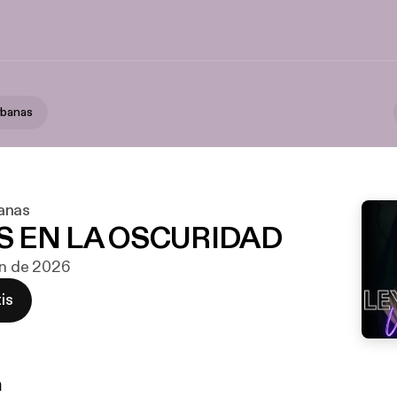
rbanas
anas
S EN LA OSCURIDAD
jun de 2026
is
n