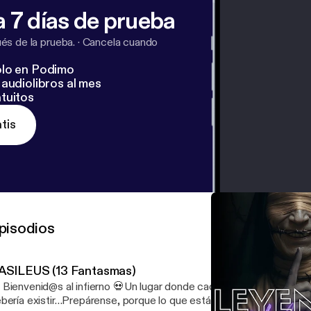
 7 días de prueba
s de la prueba.
·
Cancela cuando
lo en Podimo
audiolibros al mes
tuitos
tis
pisodios
ASILEUS (13 Fantasmas)
 Bienvenid@s al infierno 💀Un lugar donde cada sonido es un susur
bería existir…Prepárense, porque lo que están a punto de escuchar