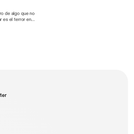
orshare_creator
NASOFICIAL?
ro de algo que no
orshare_creator
 es el terror en
ctos, crudos y
orshare_creator
NASOFICIAL?
orshare_creator
ter