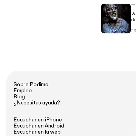
ut
T
&
🔥
ut
de
&u
su forma
23
su
sin int
ut
&
ut
&u
Sobre Podimo
Empleo
Blog
¿Necesitas ayuda?
Escuchar en iPhone
Escuchar en Android
Escuchar en la web