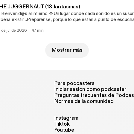
m_medium=unknown&utm_source=join_link&utm_campaign=creat
HE JUGGERNAUT (13 fantasmas)
utm_content=copyLink [https://patreon.com/LEYENDASURBA
 Bienvenid@s al infierno 💀Un lugar donde cada sonido es un susur
m_medium=unknown&utm_source=join_link&utm_campaign=creat
bería existir…Prepárense, porque lo que están a punto de escuchar
tm_content=copyLink]
 más pura 😱 Y si quieren vivir esta experiencia sin anuncios, pueden
 de jul de 2026
47 min
scribirse a nuestro Patreon, donde los episodios se escuchan dire
errupciones. 🔥 https://patreon.com/LEYENDASURBANASOFICIAL?
m_medium=unknown&utm_source=join_link&utm_campaign=creat
utm_content=copyLink [https://patreon.com/LEYENDASURBA
Mostrar más
m_medium=unknown&utm_source=join_link&utm_campaign=creat
tm_content=copyLink]
Para podcasters
Iniciar sesión como podcaster
Preguntas frecuentes de Podcas
Normas de la comunidad
Instagram
Tiktok
Youtube