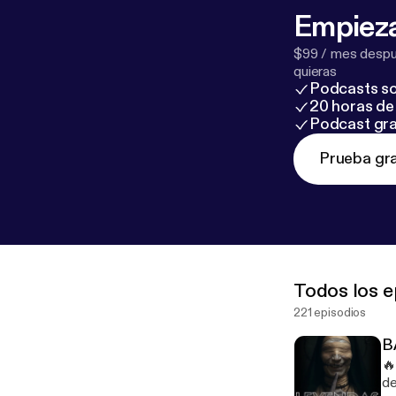
Empieza
$99 / mes despué
quieras
Podcasts so
20 horas de 
Podcast gra
Prueba gra
Todos los e
221 episodios
B
🔥
de