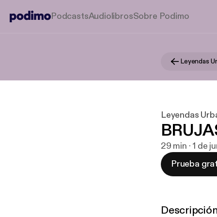
Podcasts
Audiolibros
Sobre Podimo
Leyendas U
Leyendas Urb
BRUJA
29 min · 1 de 
Prueba grat
Descripció