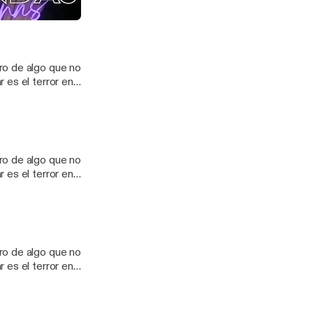
ctos, crudos y
AD
orshare_creator
NASOFICIAL?
ro de algo que no
orshare_creator
 es el terror en
ctos, crudos y
orshare_creator
NASOFICIAL?
ro de algo que no
orshare_creator
 es el terror en
ctos, crudos y
orshare_creator
NASOFICIAL?
ro de algo que no
orshare_creator
 es el terror en
ctos, crudos y