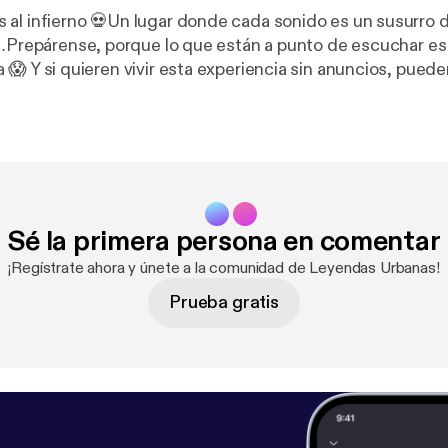
 al infierno 💀Un lugar donde cada sonido es un susurro 
r…Prepárense, porque lo que están a punto de escuchar es e
ueden suscribirse a
n, donde los episodios se escuchan directos, crudos y si
. 🔥
https://patreon.com/LEYENDASURBANASOFICIAL
source=join_link&utm_campaign=creatorshare_creator
tps://patreon.com/LEYENDASURBANASOFICIAL?utm_m
e=join_link&utm_campaign=creatorshare_creator&utm_
Sé la primera persona en comentar
naspo@gmail.com]
¡Regístrate ahora y únete a la comunidad de Leyendas Urbanas!
Prueba gratis