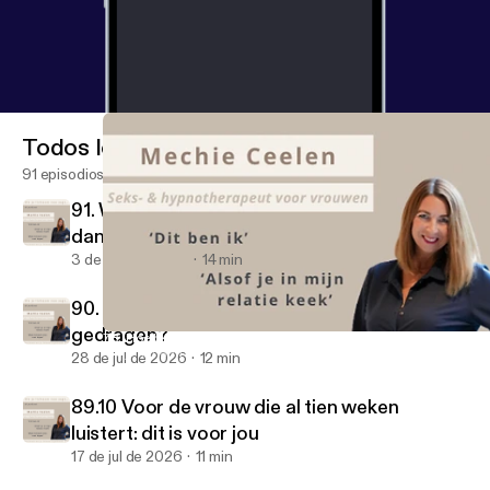
Todos los episodios
91 episodios
91. Waarom ontspannen soms moeilijker is
dan werken...
3 de ago de 2026
14 min
90. Wat heeft jouw lichaam al die tijd
gedragen?
78. Hoe blijf je aanwezig bij gevoelens zonder weer dicht te klap
Als je lichaam nee zegt…
28 de jul de 2026
12 min
89.10 Voor de vrouw die al tien weken
luistert: dit is voor jou
17 de jul de 2026
11 min