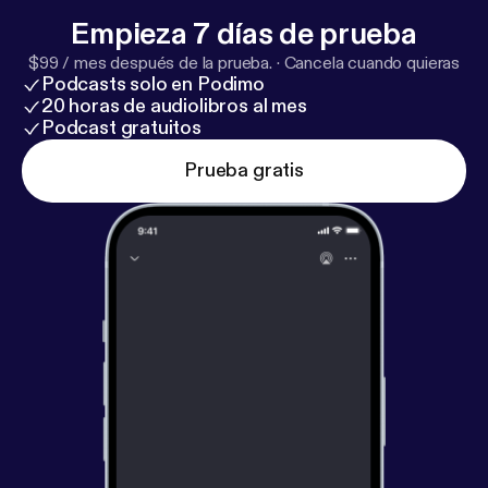
sh=MTBkNTQ2ODd4MWM2eg%3D%3D&utm_s
Empieza 7 días de prueba
ource=qr
] Volg me hier op LinkedIn:
https://www.link
$99 / mes después de la prueba.
·
Cancela cuando quieras
edin.com/in/mechie-ceelen-11062928?utm_source
Podcasts solo en Podimo
=share_via&utm_content=profile&utm_medium=m
20 horas de audiolibros al mes
ember_ios
[
https://www.linkedin.com/in/mechie-ce
Podcast gratuitos
elen-11062928?utm_source=share_via&utm_conte
Prueba gratis
nt=profile&utm_medium=member_ios
]
#lichaamswerk #heling #zenuwstelsel
#seksueleblokkade #traumaverwerking