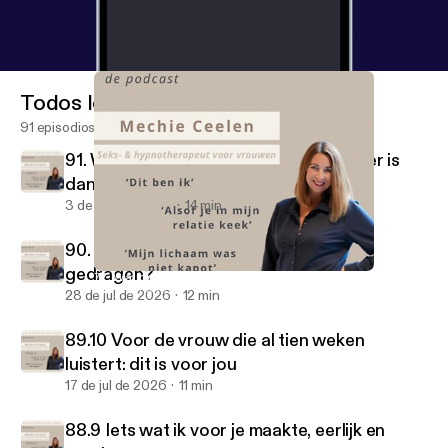
Todos los episodios
91 episodios
91. Waarom ontspannen soms moeilijker is
dan werken...
3 de ago de 2026
14 min
90. Wat heeft jouw lichaam al die tijd
gedragen?
77. Wat gebeurt er als je eindelijk weer gaat voelen?
Als je lichaam nee zegt…
28 de jul de 2026
12 min
89.10 Voor de vrouw die al tien weken
luistert: dit is voor jou
17 de jul de 2026
11 min
88.9 Iets wat ik voor je maakte, eerlijk en