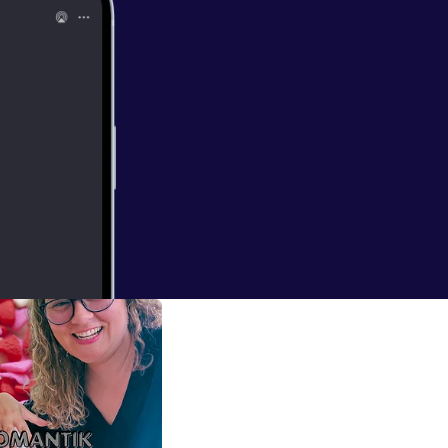
 det her- nu
 til det også.
k/
] Mannah:
htt
 Hotel Romantik:
.dk/drtv/saeso
PHKZ4oS7qRU
youtu.be/99Hs5
ingerne vi