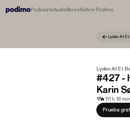
Podcasts
Audiolibros
Sobre Podimo
Lyden Af Et B
#427 -
Karin S
💜
🔥
11
1 h 18 mi
Prueba grat