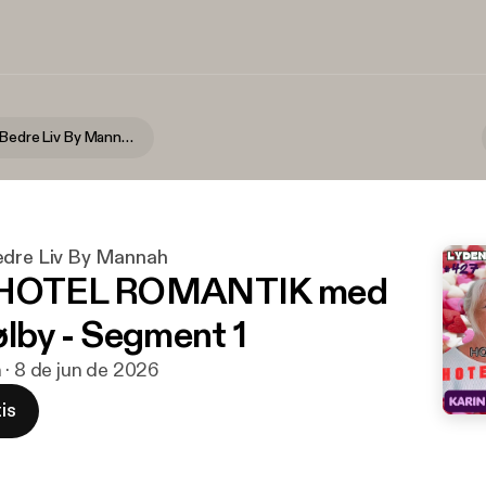
Lyden Af Et Bedre Liv By Mannah
edre Liv By Mannah
 HOTEL ROMANTIK med
ølby - Segment 1
n · 8 de jun de 2026
is