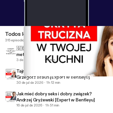
Todos los episodios
315 episodios
🇬🇧🇪🇸 Dołącz do LIVE i poznaj najlepsze
metody nauki języków
3 de ago de 2026
11 min
Tajne elity knują przeciw Polsce! Co teraz?
Grzegorz Braun [Expert w Bentleyu]
Jak przestać się truć i pozbyć się toksyn z organizmu? Natalia
Maciej Wieczorek - Expert w Bentleyu
30 de jul de 2026
1 h 12 min
Jak mieć dobry seks i dobry związek?
Andrzej Gryżewski [Expert w Bentleyu]
16 de jul de 2026
1 h 51 min