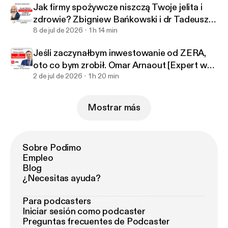
Jak firmy spożywcze niszczą Twoje jelita i
zdrowie? Zbigniew Bańkowski i dr Tadeusz
Oleszczuk
8 de jul de 2026
1 h 14 min
Jeśli zaczynałbym inwestowanie od ZERA,
oto co bym zrobił. Omar Arnaout [Expert w
Bentleyu]
2 de jul de 2026
1 h 20 min
Mostrar más
Sobre Podimo
Empleo
Blog
¿Necesitas ayuda?
Para podcasters
Iniciar sesión como podcaster
Preguntas frecuentes de Podcaster