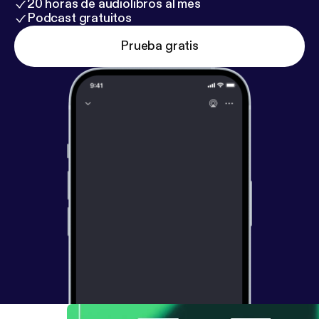
20 horas de audiolibros al mes
sportslig og ledelsesmæssige krise skal undgå
Podcast gratuitos
udmygelsen, at give Barca mesterskab i deres
Prueba gratis
direkte duel søndag aften. Rigtig god fornøjelse.
Tidskoder: Review af Champions League-
semifinalerne (00:01:03) Premier League (00:24:51)
Bundesligaen (00:48:43) Serie A (01:05:54) La Liga
(01:21:45) Verden rundt (01:41:50) Støt Mediano
Som medlem i Støt Mediano kan du også høre
følgende formater - vi har skruet en plan sammen,
så der er nye stærke udsendelser til lytterne, især
medlemmerne, hver eneste dag. Ugen rundt. Året
rundt. * HVER MANDAG: Mediano PL * HVER
TIRSDAG: Vores månedsmagasiner om Serie A, La
Liga, Bundesligaen og 1. division. * HVER ONSDAG:
Superliga Preview - optakt til Superligaen *
(TORSDAG er der Max Mediano ovre i
hovedkanalen) * HVER FREDAG: Magasiner som
Fredagsfrokosten og Bold & Bøger * HVER