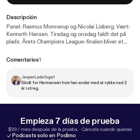
Descripción
Panel: Rasmus Monnerup og Nicolai Lisberg. Vært:
Kenneth Hansen. Tirsdag og onsdag faldt det på
plads. Årets Champions League-finalen bliver et
engelsk-fransk anliggende mellem Arsenal og PSG
d. 30. maj i Budapest. Vi ender indledningsvist
Comentarios
1
hvorfor netop de to hold står i finalen, og herefter
venter der en udførlige gennemgang af de mange
JesperLadefoge1
dramaer vi har i vente fra Premier League,
Skidt for Hermansen hvis han ender med at rykke ned 2
Bundesligaen, Serie A og La Liga, hvor der
år i streg.
henholdsvis resterer to, tre eller fire spillerunder af
sæsonen. Du kan blandt andet høre om Prime
Match of the Week - opgøret mellem Liverpool og
Chelsea, om den ligegyldige ligakamp mellem Lazio
Empieza 7 días de prueba
og Inter fire dage før pokalfinalen i Italien mellem de
$99 / mes después de la prueba.
·
Cancela cuando quieras
to mandskaber og så selvfølgelig om det store slag
Podcasts solo en Podimo
fra Spanien - El Clasico - hvor et Real Madrid-hold i