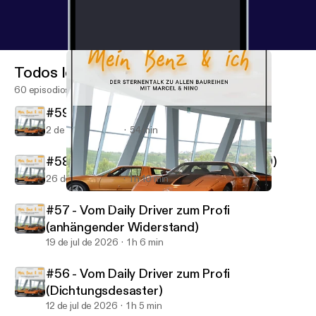
Todos los episodios
60 episodios
#59 - Vom Daily Driver zum Profi (134A)
2 de ago de 2026
54 min
#58 - Vom Daily Driver zum Profi (US210)
26 de jul de 2026
1 h 10 min
#49 - Vom Daily Driver zum Profi (Wal alles umsonst)
Mein Benz & ich
#57 - Vom Daily Driver zum Profi
(anhängender Widerstand)
19 de jul de 2026
1 h 6 min
#56 - Vom Daily Driver zum Profi
(Dichtungsdesaster)
12 de jul de 2026
1 h 5 min