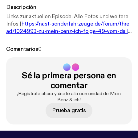
Descripción
Links zur aktuellen Episode: Alle Fotos und weitere
Infos [
https://nast-sonderfahrzeuge.de/forum/thre
ad/1024993-zu-mein-benz-ich-folge-49-vom-daily
-driver-zum-profi-wal-alles-umsonst/
] Unsere
Podcast Webseite: www.meinbenzundich.de [
htt
Comentarios
0
p://www.meinbenzundich.de
] Marcels Webseiten [
h
ttps://linktr.ee/mbbaureihende
] Nast MB
Exotenforum [
https://www.nast-sonderfahrzeuge.d
Sé la primera persona en
e/
]
comentar
¡Regístrate ahora y únete a la comunidad de Mein
Benz & ich!
Prueba gratis