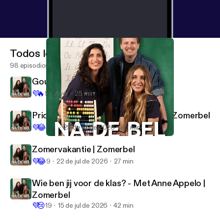
Todos los episodios
98 episodios
Gouden weken | Zomerbel
💜
🔥
5
Ayer
25 min
Pride in de klas - Met Jayden Lans | Zomerbel
💜
😂
103
29 de jul de 2026
45 min
Hoogbegaafdheid
Na de bel
Zomervakantie | Zomerbel
💜
😂
9
22 de jul de 2026
27 min
Wie ben jij voor de klas? - Met Anne Appelo |
Zomerbel
💜
😢
19
15 de jul de 2026
42 min