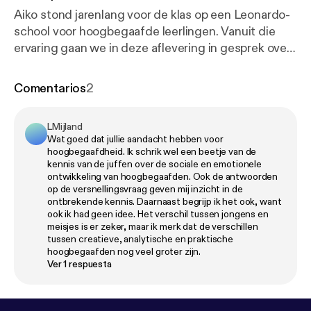
Aiko stond jarenlang voor de klas op een Leonardo-
school voor hoogbegaafde leerlingen. Vanuit die
ervaring gaan we in deze aflevering in gesprek over
hoogbegaafdheid. Hoe denken hoogbegaafde
kinderen vaak anders? Hoe is het om als
Comentarios
2
hoogbegaafd kind in een reguliere klas te zitten? En
wat betekent dat voor de leerkracht voor de klas?
LMijland
We bespreken herkenbare situaties uit de
Wat goed dat jullie aandacht hebben voor
onderwijspraktijk, ontkrachten een aantal
hoogbegaafdheid. Ik schrik wel een beetje van de
misverstanden en staan stil bij de vraag hoe je deze
kennis van de juffen over de sociale en emotionele
ontwikkeling van hoogbegaafden. Ook de antwoorden
leerlingen de uitdaging kunt bieden die ze nodig
op de versnellingsvraag geven mij inzicht in de
hebben. Wist je dat ongeveer 2,5% van de kinderen
ontbrekende kennis. Daarnaast begrijp ik het ook, want
als hoogbegaafd wordt beschouwd? Luister ook
ook ik had geen idee. Het verschil tussen jongens en
meisjes is er zeker, maar ik merk dat de verschillen
deze aflevering weer of jouw vraag, dilemma of
tussen creatieve, analytische en praktische
verhaal besproken wordt!✍️ Stuur jouw
hoogbegaafden nog veel groter zijn.
luisteraarsvraag, verhaal of dilemma in op onze
Ver 1 respuesta
website www.nadebelpodcast.nl of via een
Whatsapp-spraakbericht of anoniem tekstbericht