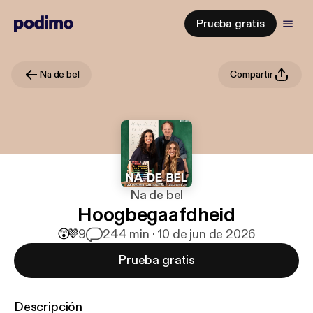
Prueba gratis
Na de bel
Compartir
Na de bel
Hoogbegaafdheid
😲
💜
9
2
44 min · 10 de jun de 2026
Prueba gratis
Descripción