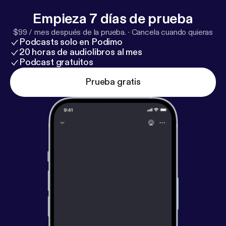
naar +31 6 16 01 53 81 of dm ons op social media.
Elke woensdag om 06:00 delen we onze ervaringen
Empieza 7 días de prueba
in het onderwijs, beantwoorden we vragen en
$99 / mes después de la prueba.
·
Cancela cuando quieras
dilemma's en bespreken we wat er nou echt gebeurt
Podcasts solo en Podimo
Na de bel. 🔔🔔 Geproduceerd door: HOTSEFLOTS
20 horas de audiolibros al mes
Podcast gratuitos
Redactie: Marc van Veggel, Aiko Letschert, Amrana
Zaitouni & Jiska van Duijn Fotografie: Joey Streppel
Prueba gratis