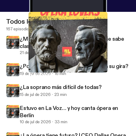
Todos los episodios
167 episodios
¿Mezzo o soprano? La voz que nadie sabe
clasificar
21 de jul de 2026
24 min
¿Por qué Javier Camarena la invitó a su gira?
19 de jul de 2026
16 min
La voz más rara de la ópera
Opera Lovers
¿La soprano más difícil de todas?
15 de jul de 2026
23 min
Estuvo en La Voz… y hoy canta ópera en
Berlín
10 de jul de 2026
33 min
¿La ópera tiene futuro? | CEO Dallas Opera