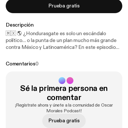
Prueba gratis
Descripción
🇲🇽 🌎 ¿Hondurasgate es solo un escándalo
político… o la punta de un plan mucho más grande
contra México y Latinoamérica? En este episodio
de Oscar Morales Podcast, Rodrigo Acuña explica
por qué este caso no debe verse como un hecho
Comentarios
0
aislado, sino como parte de una estrategia regional
de presión, desestabilización y guerra mediática
contra gobiernos incómodos para el viejo orden.A lo
Sé la primera persona en
largo de la conversación, se analizan los audios de
Honduras, el papel de Juan Orlando Hernández, las
comentar
redes políticas, religiosas, mediáticas y
¡Regístrate ahora y únete a la comunidad de Oscar
empresariales que operan en torno al caso, y cómo
Morales Podcast!
figuras, bufetes, agencias de noticias e
Prueba gratis
inversionistas vinculados a proyectos como las