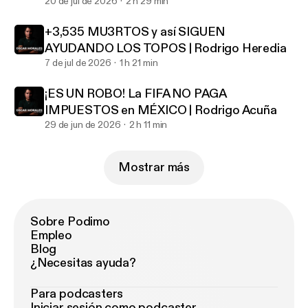
DERECHA | Molay Maza
20 de jul de 2026
2 h 29 min
+3,535 MU3RTOS y así SIGUEN
AYUDANDO LOS TOPOS | Rodrigo Heredia
7 de jul de 2026
1 h 21 min
¡ES UN ROBO! La FIFA NO PAGA
IMPUESTOS en MÉXICO | Rodrigo Acuña
29 de jun de 2026
2 h 11 min
Mostrar más
Sobre Podimo
Empleo
Blog
¿Necesitas ayuda?
Para podcasters
Iniciar sesión como podcaster