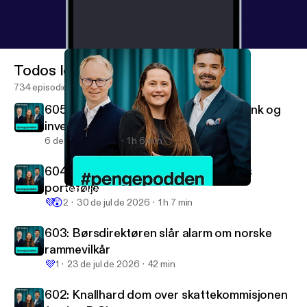
Todos los episodios
734 episodios
605: Dypdykk i Berkshire, Morrow Bank og
investorens favorittcase
6 de ago de 2026
1 h 6 min
604: Mads og Roger dissekerer Elses
portefølje
590: I gode og onder dager med Thomas Nielsen
#pengepodden
💜
😲
2
30 de jul de 2026
1 h 7 min
603: Børsdirektøren slår alarm om norske
rammevilkår
💜
1
23 de jul de 2026
42 min
602: Knallhard dom over skattekommisjonen