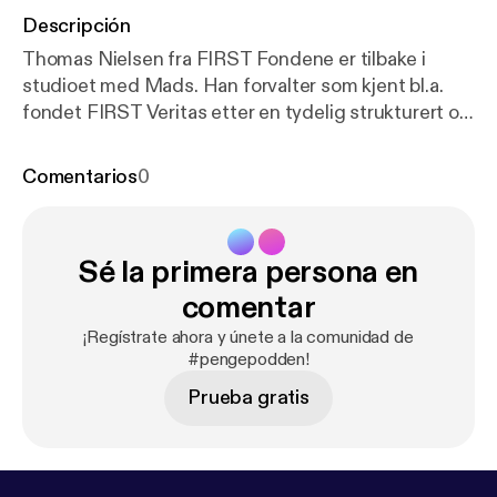
Descripción
Thomas Nielsen fra FIRST Fondene er tilbake i
studioet med Mads. Han forvalter som kjent bl.a.
fondet FIRST Veritas etter en tydelig strukturert og
disiplinert modell. I ukas episode reflekterer han og
Mads over fondenes utvikling den siste tiden og
Comentarios
0
hvordan dette har preget Thomas i en periode med
uro. Denne podcasten skal anses som
markedsføringsmateriell, og innholdet må ikke
Sé la primera persona en
oppfattes som en investeringsanbefaling.
Podcasten er kun ment til informasjonsformål.
comentar
Nordnet tar ikke ansvar for eventuelle tap som
¡Regístrate ahora y únete a la comunidad de
måtte oppstå ved bruk av informasjonen i denne
#pengepodden!
podcasten. Les mer på Nordnet.no [
https://www.nor
Prueba gratis
dnet.no/no/info/disclaimer
] ---------------------------
------------- Hosted on Acast. See
acast.com/privacy [
https://acast.com/privacy
] for
more information.