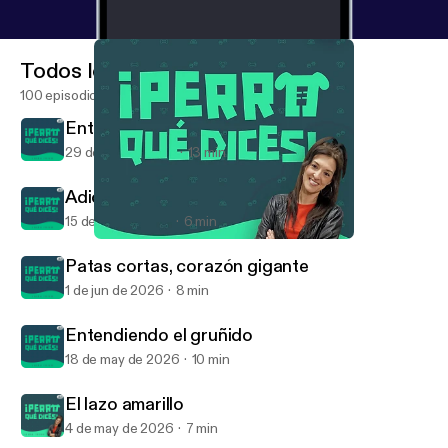
Todos los episodios
100 episodios
Entrenar en equipo
29 de jun de 2026
13 min
Adiós a los pises en casa
15 de jun de 2026
6 min
Ladrar no es molestar
¡Perro qué dices! Podcast
Patas cortas, corazón gigante
1 de jun de 2026
8 min
Entendiendo el gruñido
18 de may de 2026
10 min
El lazo amarillo
4 de may de 2026
7 min