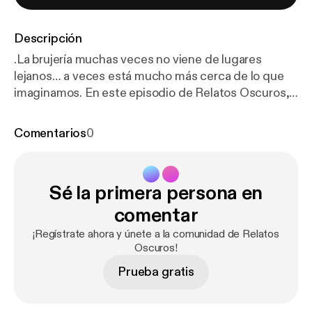
Descripción
.La brujería muchas veces no viene de lugares
lejanos… a veces está mucho más cerca de lo que
imaginamos. En este episodio de Relatos Oscuros,
escucharás historias reales donde personas
descubren que alguien cercano comenzó a afectar
Comentarios
0
sus vidas de maneras inexplicables. 🔴 La historia
principal relata cómo una familia comienza a notar
cambios extraños en la salud y comportamiento de
Sé la primera persona en
una madre… hasta descubrir que todo parecía estar
relacionado con una vecina que practicaba brujería.
comentar
Lo que comenzó como pequeños problemas
¡Regístrate ahora y únete a la comunidad de Relatos
terminó convirtiéndose en una situación aterradora
Oscuros!
que afectó completamente la vida de la familia.
Prueba gratis
Historias donde la envidia, el rencor y las malas
intenciones parecen convertirse en algo mucho más
oscuro. 📌 Nuevos episodios lunes, miércoles y