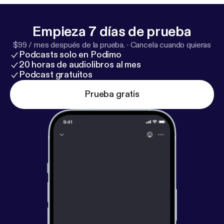
viernes. 🎧 Disponible también en Spotify.
Cuéntanos en los comentarios: ¿Crees que alguien
Empieza 7 días de prueba
cercano puede hacerte brujería?
$99 / mes después de la prueba.
·
Cancela cuando quieras
Podcasts solo en Podimo
20 horas de audiolibros al mes
Podcast gratuitos
Prueba gratis