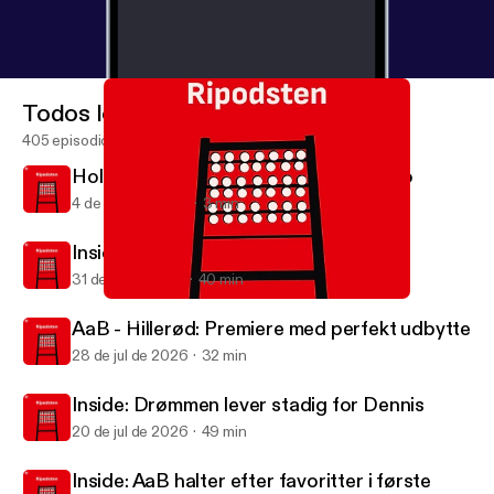
Todos los episodios
405 episodios
Holstebro B - AaB: Lille flirt med fiasko
4 de ago de 2026
3 min
Inside: Comebacks i sigte og nyt tiltag
31 de jul de 2026
40 min
Inside: Cheftræner i modvind og optur i Vendsyssel
Ripodsten
AaB - Hillerød: Premiere med perfekt udbytte
28 de jul de 2026
32 min
Inside: Drømmen lever stadig for Dennis
20 de jul de 2026
49 min
Inside: AaB halter efter favoritter i første