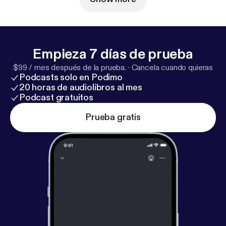
IG: @saatanollavaarassakin TikTok:
@saatanollavaarassakin IG: @kavioliitonkatja IG:
@kimmovehvilainen
Empieza 7 días de prueba
$99 / mes después de la prueba.
·
Cancela cuando quieras
Podcasts solo en Podimo
20 horas de audiolibros al mes
Podcast gratuitos
Prueba gratis