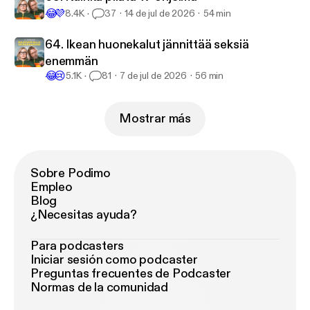
😂
💜
8.4K
37
14 de jul de 2026
54 min
64. Ikean huonekalut jännittää seksiä
enemmän
😂
😢
5.1K
81
7 de jul de 2026
56 min
Mostrar más
Sobre Podimo
Empleo
Blog
¿Necesitas ayuda?
Para podcasters
Iniciar sesión como podcaster
Preguntas frecuentes de Podcaster
Normas de la comunidad