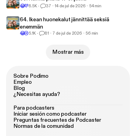
😂
💜
8.5K
37
14 de jul de 2026
54 min
64. Ikean huonekalut jännittää seksiä
enemmän
😂
😢
5.1K
81
7 de jul de 2026
56 min
Mostrar más
Sobre Podimo
Empleo
Blog
¿Necesitas ayuda?
Para podcasters
Iniciar sesión como podcaster
Preguntas frecuentes de Podcaster
Normas de la comunidad