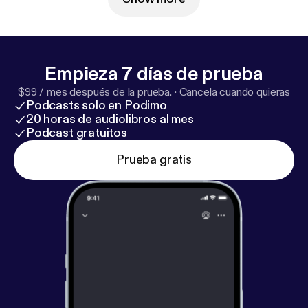
Kimmon kanssa liikkeelle! Saatan olla väärässäkin
julkaistaan joka tiistai Podimossa. Ohjelmassa
elämää suurempia asioita puivat Katja Ståhl ja
Kimmo Vehviläinen. Seuraa podia somessa! IG:
Empieza 7 días de prueba
@saatanollavaarassakin TikTok:
@saatanollavaarassakin IG: @kavioliitonkatja IG:
$99 / mes después de la prueba.
·
Cancela cuando quieras
Podcasts solo en Podimo
@kimmovehvilainen
20 horas de audiolibros al mes
Podcast gratuitos
Prueba gratis