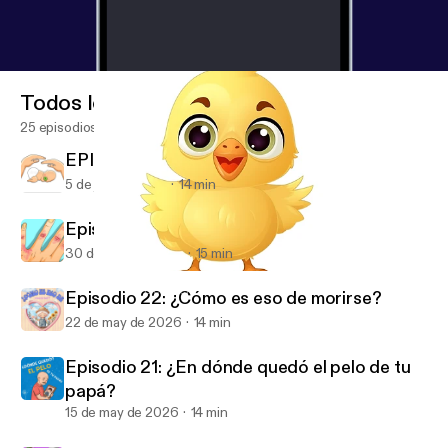
Todos los episodios
25 episodios
EPISODIO 24: Mamá por adopción
5 de jun de 2026
14 min
Episodio 23: El cuerpo mágico
30 de may de 2026
15 min
Episodio 17: Ese bebé parece un pollo
Sam y el Despacho de la curiosidad
Episodio 22: ¿Cómo es eso de morirse?
22 de may de 2026
14 min
Episodio 21: ¿En dónde quedó el pelo de tu
papá?
15 de may de 2026
14 min