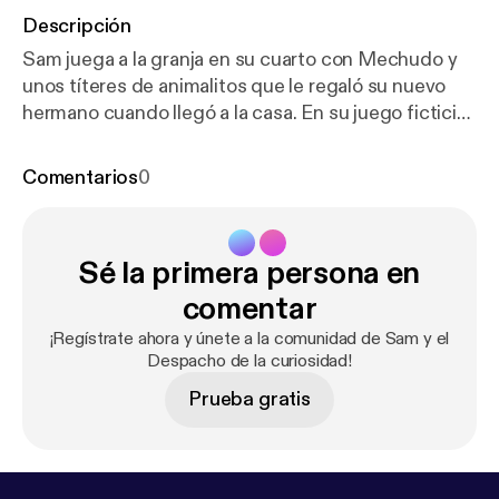
Descripción
Sam juega a la granja en su cuarto con Mechudo y
unos títeres de animalitos que le regaló su nuevo
hermano cuando llegó a la casa. En su juego ficticio,
los pollitos se empiezan a pelear y uno confiesa que
no le gusta tener hermanos. Es un misterio para los
Comentarios
0
detectives de las emociones: ¿cómo puedes saber
si quieres o no a tu hermano? Sam empieza por
pensar en parejas de hermanos de cuentos o
Sé la primera persona en
películas o la vida real y analiza si se quieren o no -
algunos sí y algunos no, no hay una respuesta clara.
comentar
¡Regístrate ahora y únete a la comunidad de Sam y el
Despacho de la curiosidad!
Prueba gratis