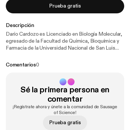
Prueba gratis
Descripción
Darío Cardozo es Licenciado en Biología Molecular,
egresado de la Facultad de Química, Bioquímica y
Farmacia de la Universidad Nacional de San Luis
(Argentina), y doctor en Arqueología de la Facultad
de Filosofía y Letras de la Universidad Nacional de
Comentarios
0
Buenos Aires. Sus investigaciones se han centrado
en Arqueología Histórica, uniendo el análisis de los
documentos históricos, la información genética y
Sé la primera persona en
los datos isotópicos de dieta y movilidad a partir de
los restos arqueológicos humanos del Cementerio
comentar
Indígena de Baradero. Posteriormente realizó un
¡Regístrate ahora y únete a la comunidad de Sausage
posdoctorado, donde investigó acerca de la
of Science!
ancestría de los restos encontrados en el
Prueba gratis
cementerio de las ruinas de San Francisco de la