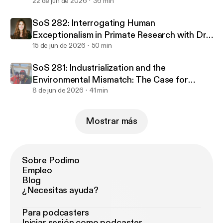
Anneliese Long
22 de jun de 2026
36 min
SoS 282: Interrogating Human
Exceptionalism in Primate Research with Dr.
Christine Webb
15 de jun de 2026
50 min
SoS 281: Industrialization and the
Environmental Mismatch: The Case for
Returning to Nature with Dr. Danny Longman
8 de jun de 2026
41 min
and Dr. Colin Shaw
Mostrar más
Sobre Podimo
Empleo
Blog
¿Necesitas ayuda?
Para podcasters
Iniciar sesión como podcaster