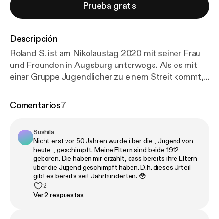
Prueba gratis
Descripción
Roland S. ist am Nikolaustag 2020 mit seiner Frau
und Freunden in Augsburg unterwegs. Als es mit
einer Gruppe Jugendlicher zu einem Streit kommt,
trifft die Faust eines 17-Jährigen den engagierten
Feuerwehrmann mit voller Wucht. Er ist sofort tot.
Comentarios
7
Holger Schmidt und Thomas Fischer diskutieren
den Fall, der sogar vor dem
Sushila
Bundesverfassungsgericht gelandet ist.
Nicht erst vor 50 Jahren wurde über die „ Jugend von
heute „ geschimpft. Meine Eltern sind beide 1912
geboren. Die haben mir erzählt, dass bereits ihre Eltern
über die Jugend geschimpft haben. D.h. dieses Urteil
gibt es bereits seit Jahrhunderten. 😳
2
Ver 2 respuestas