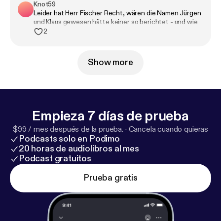
Knot59
Leider hat Herr Fischer Recht, wären die Namen Jürgen
und Klaus gewesen hätte keiner so berichtet - und wie
sagte der erste eingespielte so schön "also die Gewalt
2
im öffentlichen Raum ... Muss man Maßnahmen
ergreifen..." Aber Gewalt hinter verschlossenen Türen
ist fein?
Show more
Empieza 7 días de prueba
$99 / mes después de la prueba.
·
Cancela cuando quieras
Podcasts solo en Podimo
20 horas de audiolibros al mes
Podcast gratuitos
Prueba gratis