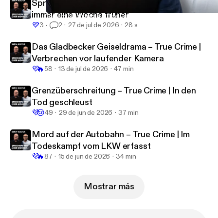
Sprechen wir über Mord?! - In ARD Sounds
immer eine Woche früher
Tod am Nikolaustag – True Crime | Ein Faustschlag und ein tot
Sprechen wir über Mord?! Der SWR Kultur True Crime Podcast
💜
3
2
27 de jul de 2026
28 s
Das Gladbecker Geiseldrama – True Crime |
Verbrechen vor laufender Kamera
💜
🔥
58
13 de jul de 2026
47 min
Grenzüberschreitung – True Crime | In den
Tod geschleust
💜
😢
49
29 de jun de 2026
37 min
Mord auf der Autobahn – True Crime | Im
Todeskampf vom LKW erfasst
💜
🔥
87
15 de jun de 2026
34 min
Mostrar más