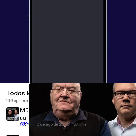
Todos los episodios
186 episodios
Mörderische Ungeduld – True Crime | Küsse
auf dem Zebrastreifen
😲
💜
37
3 de ago de 2026
30 min