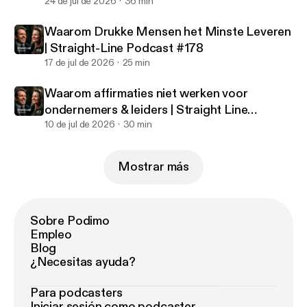
#179
24 de jul de 2026
36 min
Waarom Drukke Mensen het Minste Leveren
| Straight-Line Podcast #178
17 de jul de 2026
25 min
Waarom affirmaties niet werken voor
ondernemers & leiders | Straight Line
Podcast #177
10 de jul de 2026
30 min
Mostrar más
Sobre Podimo
Empleo
Blog
¿Necesitas ayuda?
Para podcasters
Iniciar sesión como podcaster