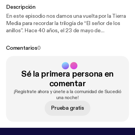
Descripción
En este episodio nos damos una vuelta por la Tierra
Media para recordar la trilogía de “El señor de los
anillos”. Hace 40 años, el 23 de mayo de
1986, fallecía Sterling Hayden, protagonista de
películas como “Johnny Guitar”, “La jungla de
Comentarios
0
asfalto” o “Atraco perfecto” y un actor cuya vida fue
tan emocionante y pintoresca como la de sus
personajes. Charlamos con el director de
Sé la primera persona en
documentales Natxo Leuza que estrena su nuevo
trabajo, “Black water” y en nuestra sección “Esos
comentar
tipos a los que nos encanta odiar” os hablamos de
¡Regístrate ahora y únete a la comunidad de Sucedió
Patrick Bateman, el personaje al que daba vida
una noche!
Christian Bale en la película “American psycho”.
Prueba gratis