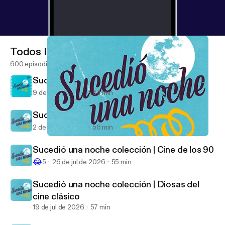
Todos los episodios
600 episodios
Sucedió una noche colección | De miedo
9 de ago de 2026
54 min
Sucedió una noche colección | Personajes
2 de ago de 2026
56 min
‘El señor de los anillos’, Sterling Hayden y Patrick Bateman
Sucedió una noche
Sucedió una noche colección | Cine de los 90
😂
5
26 de jul de 2026
55 min
Sucedió una noche colección | Diosas del
cine clásico
19 de jul de 2026
57 min