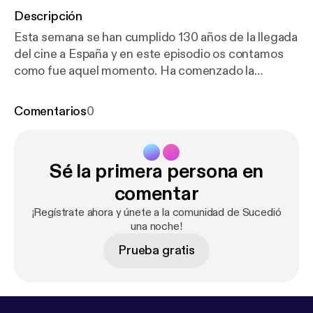
Descripción
Esta semana se han cumplido 130 años de la llegada
del cine a España y en este episodio os contamos
como fue aquel momento. Ha comenzado la
79 edición del festival de Cannes y el cine español
hace historia con tres películas compitiendo por la
Comentarios
0
Palma de Oro. Repasamos la lista de los premiados
españoles hasta ahora en Cannes. Charlamos con el
director de “Pizza movies” Carlo Padial sobre cine
Sé la primera persona en
dentro del cine y “Moby Dick” de John Huston es la
película de aventuras que nos trae Jack Bourbon
comentar
esta semana.
¡Regístrate ahora y únete a la comunidad de Sucedió
una noche!
Prueba gratis