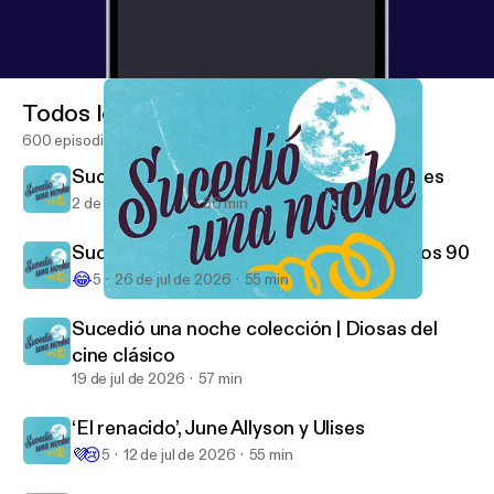
Todos los episodios
600 episodios
Sucedió una noche colección | Personajes
2 de ago de 2026
56 min
Sucedió una noche colección | Cine de los 90
😂
5
26 de jul de 2026
55 min
‘Moby Dick’, Cannes y cuando el cine llegó a España
Sucedió una noche
Sucedió una noche colección | Diosas del
cine clásico
19 de jul de 2026
57 min
‘El renacido’, June Allyson y Ulises
💜
😢
5
12 de jul de 2026
55 min