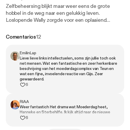
Zelfbeheersing blijkt maar weer eens de grote
hobbel in de weg naar een gelukkig leven.
Loslopende Wally zorgde voor een oplaaiend
autoriteitsprobleem bij Gijs en als fervent
Moederdaghater werd Teun in een Moederdagfuik
Comentarios
12
gedreven. Hij eindigde scheldend in de keuken; wat
ging er mis? Hanneke waagt het om een oude ruzie
EmilinLap
op te rakelen en bereidt zich voor op de Hemelvaart
Lieve lieve links intellectuelen, soms zijn jullie toch ook
van poes Pingpong. We sluiten af met de
net mensen. Wat een fantastische en zeer herkenbare
schoonheid én de tragiek van Prince. ❤️ Insta:
beschrijving van het moederdagcomplex van Teun en
wat een fijne, invoelende reactie van Gijs. Zeer
@teun.gijs [
https://www.instagram.com/teun.gijs/ch
gewaardeerd.
annel/
] 🧢 petje.af/teunengijsvertellenalles [
https://
6
petje.af/teunengijsvertellenalles
] Onze sponsors:
Eneco [
https://www.eneco.nl/campagnes/verlicht/
]:
RIAA
Slimmer met stroom omgaan levert voordeel op.
Weer fantastich Het drama wat Moederdag heet,
Steeds meer mensen doen het en iedereen kan
Hanneke en Sterbehilfe. Ik kijk altijd naar de nieuwe
meedoen. Eneco helpt je om je eigen manier te
uitzending uit. Eeuwig doorgaan.
6
vinden. Kijk voor meer informatie en tips op