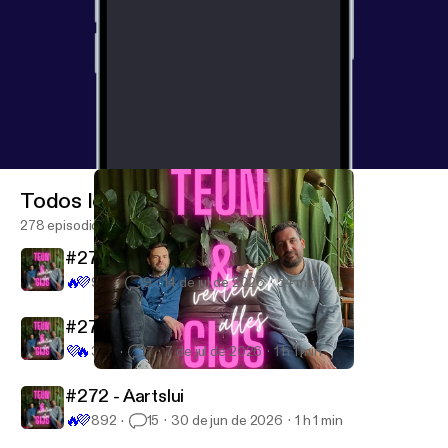
------------ Hosted on Acast. See acast.com/privacy
[
https://acast.com/privacy
] for more information.
Todos los episodios
278 episodios
#274 - Gekalmeerd
🔥
💜
971
9
14 de jul de 2026
54 min
#273 - Impromptu
💜
🔥
345
7
7 de jul de 2026
1 h 1 min
#265 - Grommend
Teun en Gijs vertellen alles
#272 - Aartslui
🔥
💜
892
15
30 de jun de 2026
1 h 1 min