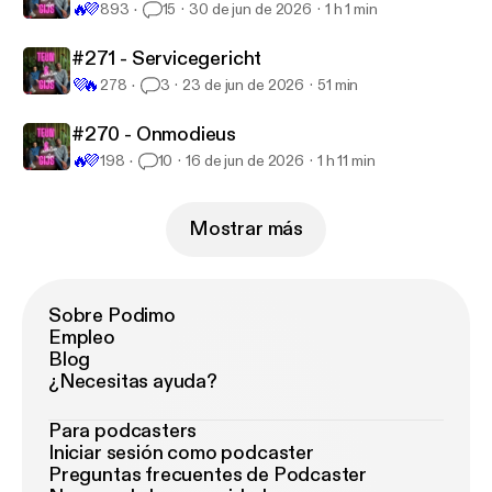
🔥
💜
893
15
30 de jun de 2026
1 h 1 min
#271 - Servicegericht
💜
🔥
278
3
23 de jun de 2026
51 min
#270 - Onmodieus
🔥
💜
198
10
16 de jun de 2026
1 h 11 min
Mostrar más
Sobre Podimo
Empleo
Blog
¿Necesitas ayuda?
Para podcasters
Iniciar sesión como podcaster
Preguntas frecuentes de Podcaster