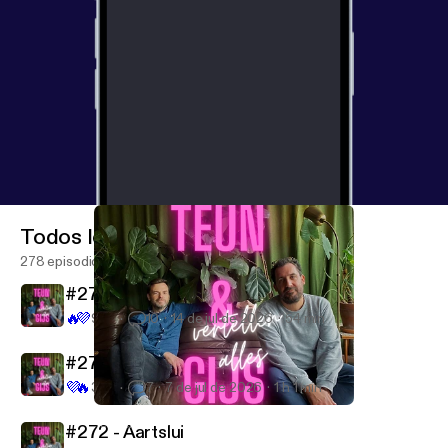
Todos los episodios
278 episodios
#274 - Gekalmeerd
🔥
💜
972
10
14 de jul de 2026
54 min
#273 - Impromptu
💜
🔥
345
7
7 de jul de 2026
1 h 1 min
#266 - Gecondoleerd
Teun en Gijs vertellen alles
#272 - Aartslui