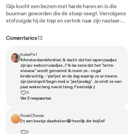
Gijs kocht een bezem met harde haren en is die
buurman geworden die de stoep veegt. Vervolgens
stofzuigde hij de trap en vertrok naar zijn nastaar-
behandeling. En dat allemaal op één ochtend! Hoe
dan? Wel kampt hij nog altijd met zijn oude
Comentarios
13
vertrouwde sociale paniek. Teun wil een van zijn
primaire driften onderdrukken en gaat de no
InekePot
reaction challenge aan. Daag hem niet uit! Hanneke
#AmsterdamsVerdriet: Ik dacht dat het iepenzaadjes
is sinds de dood van haar poes in regressie en mist
zijn ipv esdoornzaadjes...? Ik las eens dat het "lente-
plots iedereen. We sluiten af met een absolute
sneeuw" wordt genoemd. Ik noem ze - nogal
kinderachtig - 'piefjes' en de dag waarop ze er ineens
highlight. ❤️ Insta: @teun.gijs [
https://www.instagra
zijn (eind april/begin mei) is "piefjesdag". Je vindt ze een
m.com/teun.gijs/channel/
] 🧢
paar weken lang overal terug. Feestelijk :)
petje.af/teunengijsvertellenalles [
https://petje.af/te
6
Ver 2 respuestas
unengijsvertellenalles
] Onze sponsors: Sprinklr [
http
s://sprinklr.co/
]: Kies voor biologisch in je tuin! Ga
naar sprinklr.co en ontvang €5 korting met de code
RosieChissie
'TeunenGijsBio' Rijksoverheid [
https://www.allesove
En een beetje daarbuiten😂 heerlijk die twijfel!
rbiologisch.nl/veelgestelde-vragen
]: Biologisch
5