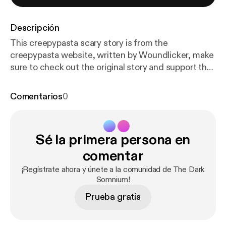
Descripción
This creepypasta scary story is from the
creepypasta website, written by Woundlicker, make
sure to check out the original story and support the
author! "I faced my worst nightmare and survived"
ht
tps://www.creepypasta.com/the-squeeze/
Hosted
Comentarios
0
by Simplecast, an AdsWizz company. See
https://pc
m.adswizz.com
for information about our collection
and use of personal data for advertising.
Sé la primera persona en
comentar
¡Regístrate ahora y únete a la comunidad de The Dark
Somnium!
Prueba gratis