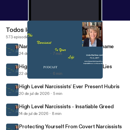
Todos los episodios
573 episodios
Narcissist Reactivates Childhood Shame
24 de jul de 2026
7 min
High Level Narcissists - Masters of Lies
22 de jul de 2026
6 min
Corrosive Greed of the High Level Narcissist
The Narcissist in Your Life Podcast
High Level Narcissists' Ever Present Hubris
20 de jul de 2026
5 min
High Level Narcissists - Insatiable Greed
14 de jul de 2026
8 min
Protecting Yourself From Covert Narcissists