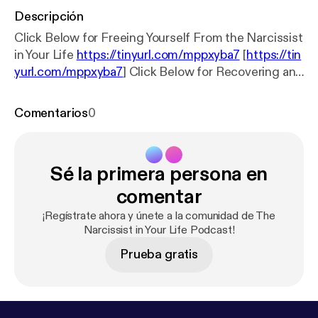
Descripción
Click Below for Freeing Yourself From the Narcissist
in Your Life
https://tinyurl.com/mppxyba7
[
https://tin
yurl.com/mppxyba7
] Click Below for Recovering and
Healing After the Narcissist
https://tinyurl.com/2s4
janb7
[
https://tinyurl.com/2s4janb7
] Click Below for
Comentarios
0
The Mental Health Radio News Network
https://tin
yurl.com/3j2ds9nb
[
https://tinyurl.com/3j2ds9nb
]
Sé la primera persona en
comentar
¡Regístrate ahora y únete a la comunidad de The
Narcissist in Your Life Podcast!
Prueba gratis