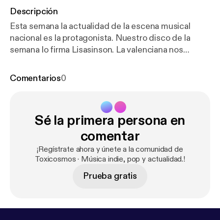
Descripción
Esta semana la actualidad de la escena musical
nacional es la protagonista. Nuestro disco de la
semana lo firma Lisasinson. La valenciana nos
ofrece una dosis de estimulante punkpop que te
desgranamos poco a poco, mientras te contamos
Comentarios
0
algunos detalles de su recién publicado álbum.
Además la actualidad nos acerca lo nuevo de
Ginebras, Shinova, Cora Yako, Pequeño Mal,
Sé la primera persona en
Levitants, Carlangas, Lina 1, Linda Guilala, Buenos
días Hiroshima, Estepario, Elena Carat, La 126,
comentar
Estela Gris, Mairena, Belo, Federica Tammaro, Las
¡Regístrate ahora y únete a la comunidad de
Nietas del Charli, Primero Café, Buenatarde,
Toxicosmos · Música indie, pop y actualidad.!
Cristalino, David Cabot, Amatria, La Fúmiga, Los
Prueba gratis
Invaders, DBaldomeros, Parade, Vivaluna y La
Estrella de David.