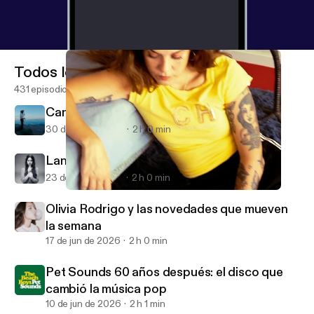
Todos los episodios
431 episodios
Canciones para un verano eterno
30 de jun de 2026
2 h 0 min
Lana Del Rey: mitología de un icono pop
23 de jun de 2026
2 h 0 min
El efervescente punkpop de Lisasinson y su nuevo disco.
Toxicosmos · Música indie, pop y actualidad.
Olivia Rodrigo y las novedades que mueven
la semana
17 de jun de 2026
2 h 0 min
Pet Sounds 60 años después: el disco que
cambió la música pop
10 de jun de 2026
2 h 1 min