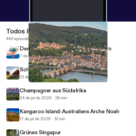
Todos los episodios
442 episodios
Der Maximiliansweg im Süden Bayern
7 de ago de 2026
23 min
Schonen in Südschweden
31 de jul de 2026
25 min
Auf Mark Twains Spuren den Neckar entlang
Unterwegs
Champagner aus Südafrika
24 de jul de 2026
24 min
Kangaroo Island: Australiens Arche Noah
17 de jul de 2026
12 min
Grünes Singapur