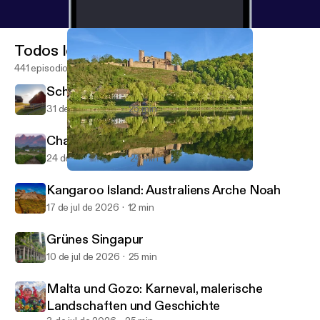
Todos los episodios
441 episodios
Schonen in Südschweden
31 de jul de 2026
25 min
Champagner aus Südafrika
24 de jul de 2026
24 min
Märchenhafter Spessart
Unterwegs
Kangaroo Island: Australiens Arche Noah
17 de jul de 2026
12 min
Grünes Singapur
10 de jul de 2026
25 min
Malta und Gozo: Karneval, malerische
Landschaften und Geschichte