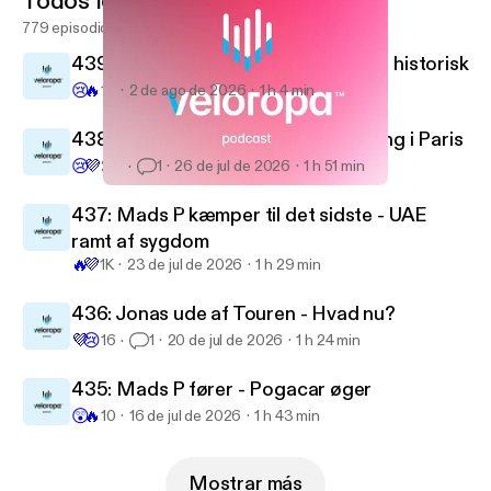
Todos los episodios
779 episodios
439: Wout-show i Danmark - Remco historisk
😢
🔥
16
2 de ago de 2026
1 h 4 min
438: Historisk Mads P - vild afslutning i Paris
😢
💜
251
1
26 de jul de 2026
1 h 51 min
417: Den store Giro-optakt
Veloropa Podcast
437: Mads P kæmper til det sidste - UAE
ramt af sygdom
🔥
💜
1K
23 de jul de 2026
1 h 29 min
436: Jonas ude af Touren - Hvad nu?
💜
😢
16
1
20 de jul de 2026
1 h 24 min
435: Mads P fører - Pogacar øger
😲
🔥
10
16 de jul de 2026
1 h 43 min
Mostrar más