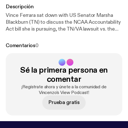
Descripción
Vince Ferrara sat down with US Senator Marsha
Blackburn (TN) to discuss the NCAA Accountability
Act bill she is pursuing, the TN/VA lawsuit vs. the
NCAA and more. See omnystudio.com/listener [
htt
ps://omnystudio.com/listener
] for privacy
Comentarios
0
information.
Sé la primera persona en
comentar
¡Regístrate ahora y únete a la comunidad de
Vincenzo's View Podcast!
Prueba gratis