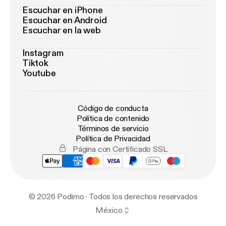
Therapieempfehlungen. Bei gesundheitlichen
Escuchar en iPhone
Fragen wende dich bitte an deine Ärztin oder
Escuchar en Android
Escuchar en la web
deinen Arzt.
Instagram
Tiktok
Youtube
Código de conducta
Política de contenido
Términos de servicio
Política de Privacidad
Página con Certificado SSL
© 2026 Podimo · Todos los derechos reservados
México