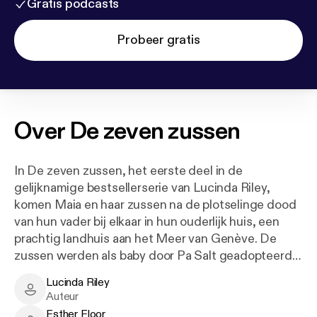
Gratis podcasts
Probeer gratis
Over
De zeven zussen
In De zeven zussen, het eerste deel in de
gelijknamige bestsellerserie van Lucinda Riley,
komen Maia en haar zussen na de plotselinge dood
van hun vader bij elkaar in hun ouderlijk huis, een
prachtig landhuis aan het Meer van Genève. De
zussen werden als baby door Pa Salt geadopteerd
en krijgen na zijn dood allemaal een brief met een
Lucinda Riley
mysterieuze verwijzing naar hun afkomst.
Lucinda Riley - Author
Auteur
Esther Floor