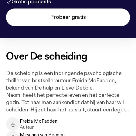
Gratis podcasts
Probeer gratis
Over
De scheiding
De scheiding is een indringende psychologische
thriller van bestsellerauteur Freida McFadden,
bekend van De hulp en Lieve Debbie.
Naomi heeft het perfecte leven en het perfecte
gezin. Tot haar man aankondigt dat hij van haar wil
scheiden. Hij zet haar het huis uit, stuurt een leger
aan advocaten op haar af, plundert hun rekeningen
Freida McFadden
en begint tot overmaat van ramp een relatie met een
Freida McFadden - Author
Auteur
jongere vrouw.
Miryanna van Reeden