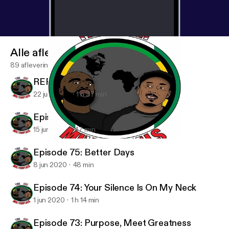
Alle afleveringen
89 afleveringen
REPOST - Padre Fantastico
22 jun 2020
1 h 37 min
Episode 76: We Ain't Wakanda
15 jun 2020
47 min
Episode 74: Your Silence Is On My Neck
4in Millennials Podcast
Episode 75: Better Days
8 jun 2020
48 min
Episode 74: Your Silence Is On My Neck
1 jun 2020
1 h 14 min
Episode 73: Purpose, Meet Greatness