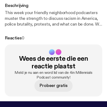
Beschrijving
This week your friendly neighborhood podcasters
muster the strength to discuss racism in America,
police brutality, protests, and what can be done. We
ask that everyone please take care of one another
and be safe. Email us your feedback, comments and
Reacties
0
questions: 4inmillennials@gmail.com Instagram &
Facebook -> @4inmillennials Pablo ->
@pabloduhcanadian
Wees de eerste die een
YouTube.com/PabloDuhCanadian Du'Challa - >
@duchalla chiedu.substack.com
reactie plaatst
Meld je nu aan en word lid van de 4in Millennials
Podcast community!
Probeer gratis