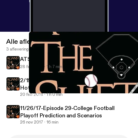
Alle afleveringen
3 afleveringen
ATS Episode 40
28 feb 2018
1 h 7 min
2/19/18 Episode 39 - Winter Olympics, MLB
Hot Stove, NBA All-Star Weekend
20 feb 2018
1 h 0 min
2/19/18 Episode 39 - Winter Olympics, MLB Hot Stove, NBA All
Against the Shift
11/26/17-Episode 29-College Football
Playoff Prediction and Scenarios
26 nov 2017
16 min