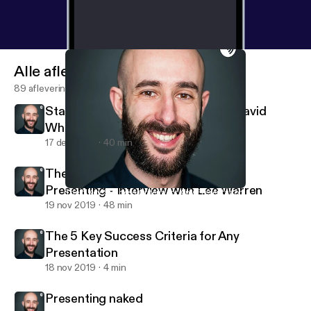
Alle afleveringen
89 afleveringen
Stand-up Comedy: Interview with David
Whitney
17 dec 2019
40 min
The Busy Person's Guide to Great
Presenting - Interview with Lee Warren
The 5 Key Success Criteria for Any Presentation
Andrea Pacini - Podcast
19 nov 2019
48 min
The 5 Key Success Criteria for Any
Presentation
18 nov 2019
4 min
Presenting naked