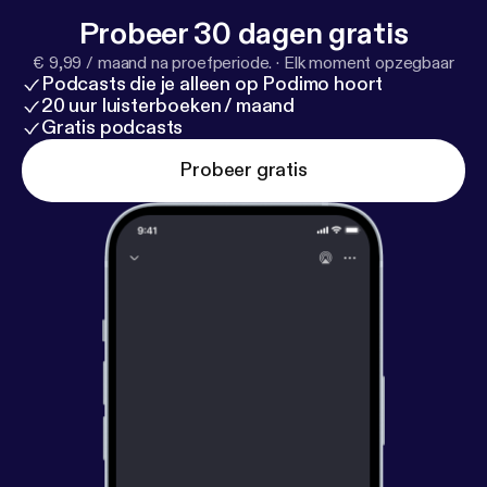
m.com/andreineagu
]
https://www.andreineagu.com
Probeer 30 dagen gratis
[
https://www.andreineagu.com/
]
€ 9,99 / maand na proefperiode.
·
Elk moment opzegbaar
Podcasts die je alleen op Podimo hoort
20 uur luisterboeken / maand
Gratis podcasts
Probeer gratis