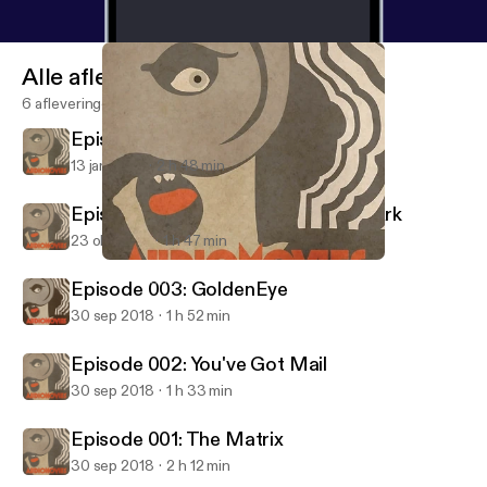
Alle afleveringen
6 afleveringen
Episode 005: The Dark Knight
13 jan 2019
2 h 48 min
Episode 004: Raiders Of The Lost Ark
23 okt 2018
1 h 47 min
Episode 001: The Matrix
AudioMovies
Episode 003: GoldenEye
30 sep 2018
1 h 52 min
Episode 002: You've Got Mail
30 sep 2018
1 h 33 min
Episode 001: The Matrix
30 sep 2018
2 h 12 min