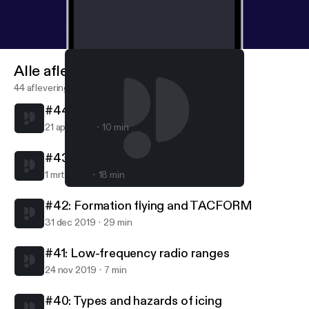
Alle afleveringen
44 afleveringen
#44: Turbojets and turbofans
21 apr 2020
10 min
#43: Carburetors
1 mrt 2020
18 min
#42: Formation flying and TACFORM
AvFacts - Aviation knowledge without limits
#42: Formation flying and TACFORM
31 dec 2019
29 min
#41: Low-frequency radio ranges
24 nov 2019
7 min
#40: Types and hazards of icing