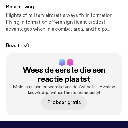
Beschrijving
Flights of military aircraft always fly in formation.
Flying in formation offers significant tactical
advantages when in a combat area, and helps
maintain cohesion of the flight when not. Learn
about how military aircraft fly in formation, the
Reacties
0
different types of formations used, and how they
deal with contingencies.
Wees de eerste die een
reactie plaatst
Meld je nu aan en word lid van de AvFacts - Aviation
knowledge without limits community!
Probeer gratis