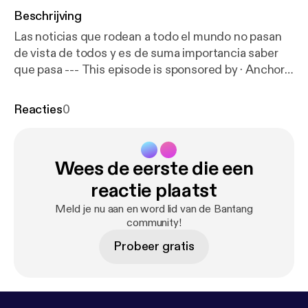
Beschrijving
Las noticias que rodean a todo el mundo no pasan
de vista de todos y es de suma importancia saber
que pasa --- This episode is sponsored by · Anchor:
The easiest way to make a podcast.
https://anchor.f
m/app
[
https://anchor.fm/app
]
Reacties
0
Wees de eerste die een
reactie plaatst
Meld je nu aan en word lid van de Bantang
community!
Probeer gratis