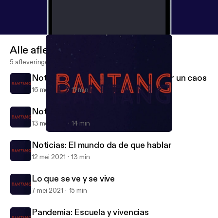
Alle afleveringen
5 afleveringen
Noticias: Ante la posibilidad de tener un caos
16 mei 2021
11 min
Noticias: Los cambios que vienen
13 mei 2021
14 min
Noticias: Ante la posibilidad de tener un caos
Bantang
Noticias: El mundo da de que hablar
12 mei 2021
13 min
Lo que se ve y se vive
7 mei 2021
15 min
Pandemia: Escuela y vivencias