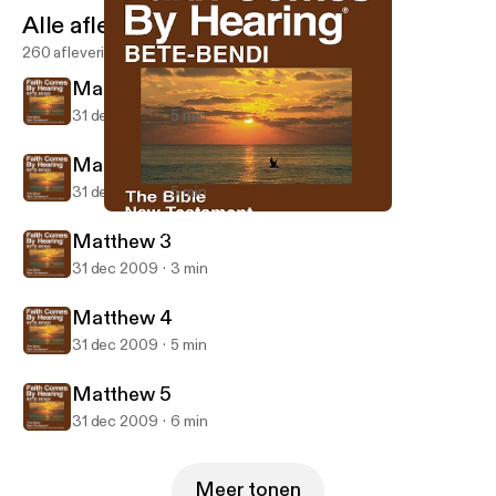
Alle afleveringen
260 afleveringen
Matthew 1
31 dec 2009
5 min
Matthew 2
31 dec 2009
5 min
Matthew 5
Bete-Bendi Bible (Dramatized)
Matthew 3
31 dec 2009
3 min
Matthew 4
31 dec 2009
5 min
Matthew 5
31 dec 2009
6 min
Meer tonen