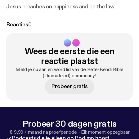
Jesus preaches on happiness and on the law.
Reacties
0
Wees de eerste die een
reactie plaatst
Meld je nu aan en word lid van de Bete-Bendi Bible
(Dramatized) community!
Probeer gratis
Probeer 30 dagen gratis
€ 9,99 / maand na proefperiode.
·
Elk moment opzegbaar
Podcasts die je alleen op Podimo hoort